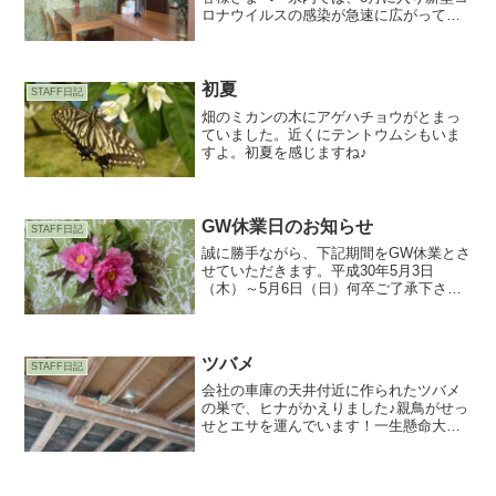
ロナウイルスの感染が急速に広がってお
ります。お庭のご相談や見積の依頼な
ど、担当との打ち合わせの際に、室内で
行うのがご心配な方は、電話や現地等の
屋外でも対応させて頂いて...
初夏
STAFF日記
畑のミカンの木にアゲハチョウがとまっ
ていました。近くにテントウムシもいま
すよ。初夏を感じますね♪
GW休業日のお知らせ
STAFF日記
誠に勝手ながら、下記期間をGW休業とさ
せていただきます。平成30年5月3日
（木）～5月6日（日）何卒ご了承下さい
ますようお願い申し上げます。
ツバメ
STAFF日記
会社の車庫の天井付近に作られたツバメ
の巣で、ヒナがかえりました♪親鳥がせっ
せとエサを運んでいます！一生懸命大き
な口を開けてる姿はとても可愛いです★