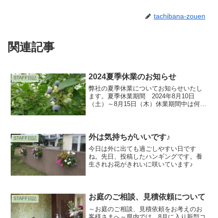
tachibana-zouen
関連記事
2024夏季休業のお知らせ
STAFF日記
弊社の夏季休業についてお知らせいたし
ます。夏季休業期間 2024年8月10日
（土）～8月15日（木）休業期間中は何か
とご迷惑をお掛けすることと存じます
が、何卒ご了承下さいますようお願い申
し上げます。株式会社 立花造園現在、
畑には大粒のブルー...
外は気持ちがいいです♪
STAFF日記
今日は外に出ても過ごしやすい日です
ね。先日、投稿したハンギングです。養
生されお花がきれいに咲いています♪
お庭のご相談、見積依頼について
STAFF日記
～お庭のご相談、見積依頼をお考えのお
客様さまへ～県内では、8月に入り新型コ